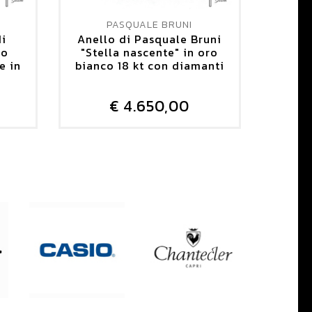
PASQUALE BRUNI
di
Anello di Pasquale Bruni
Giroc
ro
"Stella nascente" in oro
Pas
e in
bianco 18 kt con diamanti
bianc
€ 4.650,00
DETTAGLIO