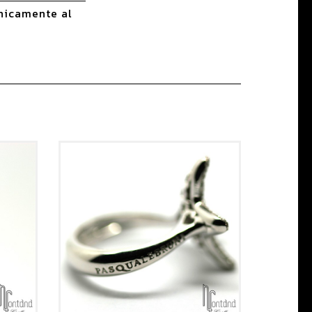
nicamente al
quale Bruni affonda le proprie radici nella
e orafa, Valenza. Da quarant'anni Pasquale
con gioielli dalla forte personalità,
nazionale. L'uso di materiali massicci, pietre
ri e stelline negli spessori dei gioielli, unite
a dato vita alla creazione di pezzi unici, da
oielli in oro giallo anni '80, Pasquale Bruni
tempestando i bracciali con miriadi di
 ad approdare alle ultime collezioni di
more e Mandala.