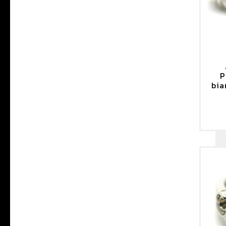
P
bia