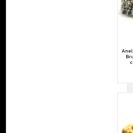
Anel
Br
c