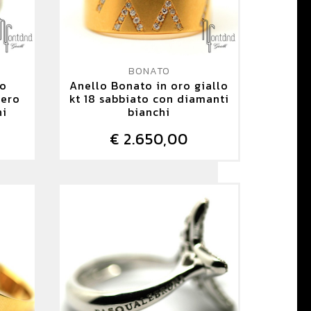
BONATO
ro
Anello Bonato in oro giallo
nero
kt 18 sabbiato con diamanti
hi
bianchi
€ 2.650,00
DETTAGLIO