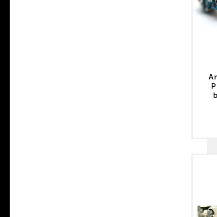
An
P
b