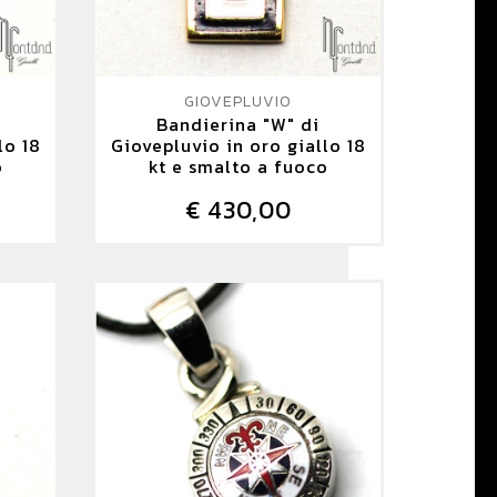
GIOVEPLUVIO
Bandierina "W" di
lo 18
Giovepluvio in oro giallo 18
o
kt e smalto a fuoco
€ 430,00
DETTAGLIO