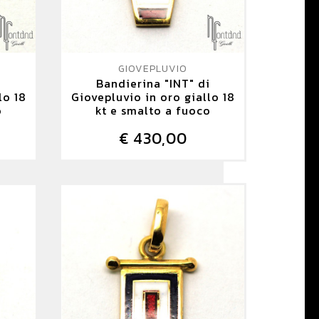
GIOVEPLUVIO
Bandierina "INT" di
lo 18
Giovepluvio in oro giallo 18
o
kt e smalto a fuoco
€ 430,00
DETTAGLIO